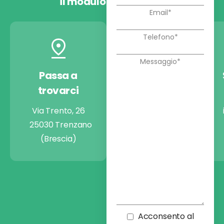
il modulo
Passa a
Chiamaci
trovarci
+39 030 9974722
Via Trento, 26
25030 Trenzano
(Brescia)
Acconsento al