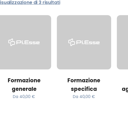
isualizzazione di 3 risultati
ACQUISTA
ACQUISTA
Formazione
Formazione
generale
specifica
a
Da
40,00
€
Da
40,00
€