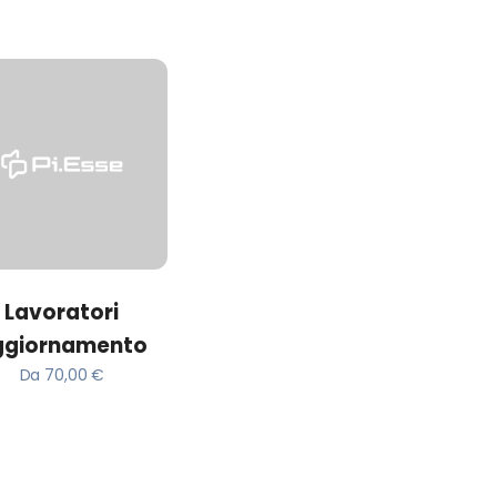
ACQUISTA
Lavoratori
ggiornamento
Da
70,00
€