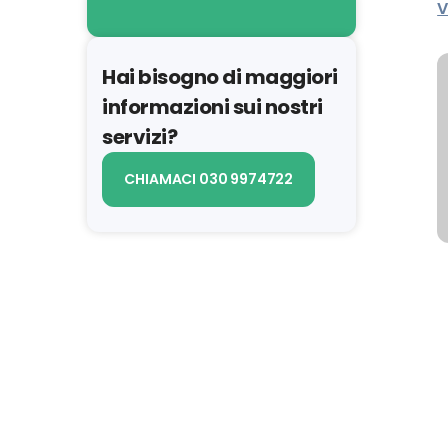
V
Hai bisogno di maggiori
informazioni sui nostri
servizi?
CHIAMACI 030 9974722