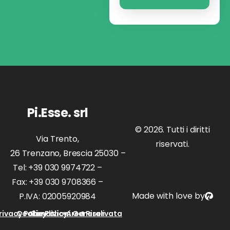
Pi.Esse. srl
© 2026. Tutti i diritti
Via Trento,
riservati.
26 Trenzano, Brescia 25030
–
Tel:
+39 030 9974722
–
Fax: +39 030 9708366 –
Made with love by
P.IVA: 02005920984
rivacy Policy
Cookie Policy
Condizioni Generali
Area Riservata