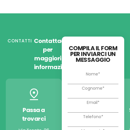
Contattaci
CONTATTI
COMPILA IL FORM
per
PER INVIARCI UN
maggiori
MESSAGGIO
informazioni
Passa a
Chiamaci
trovarci
+39 030 9974722