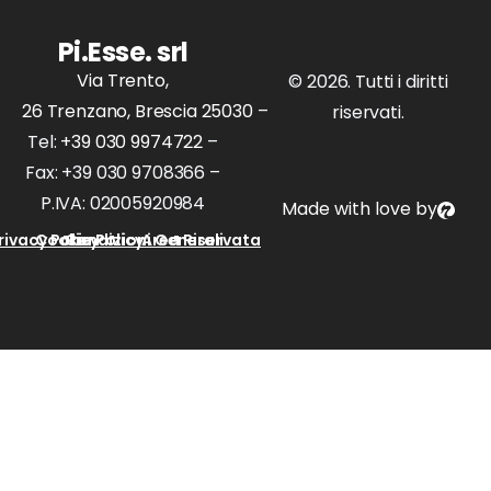
Pi.Esse. srl
Via Trento,
© 2026. Tutti i diritti
26 Trenzano, Brescia 25030
–
riservati.
Tel:
+39 030 9974722
–
Fax: +39 030 9708366 –
P.IVA: 02005920984
Made with love by
rivacy Policy
Cookie Policy
Condizioni Generali
Area Riservata