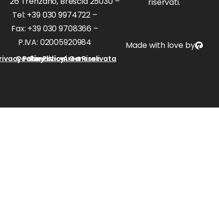
26 Trenzano, Brescia 25030
–
riservati.
Tel:
+39 030 9974722
–
Fax: +39 030 9708366 –
P.IVA: 02005920984
Made with love by
rivacy Policy
Cookie Policy
Condizioni Generali
Area Riservata