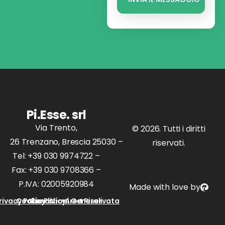
Pi.Esse. srl
Via Trento,
© 2026. Tutti i diritti
26 Trenzano, Brescia 25030
–
riservati.
Tel:
+39 030 9974722
–
Fax: +39 030 9708366 –
P.IVA: 02005920984
Made with love by
rivacy Policy
Cookie Policy
Condizioni Generali
Area Riservata