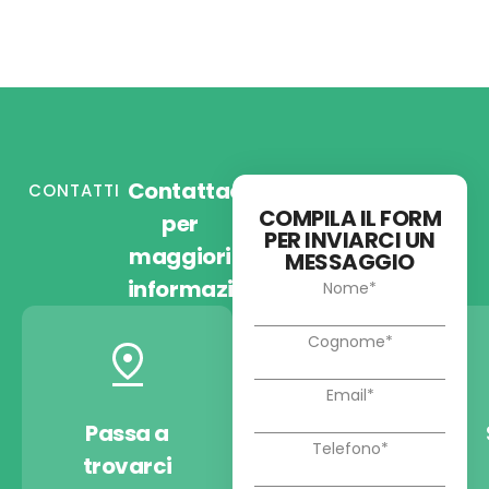
Contattaci
CONTATTI
COMPILA IL FORM
per
PER INVIARCI UN
maggiori
MESSAGGIO
informazioni
Passa a
Chiamaci
trovarci
+39 030 9974722