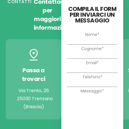
Contattaci
CONTATTI
COMPILA IL FORM
per
PER INVIARCI UN
maggiori
MESSAGGIO
informazioni
Passa a
Chiamaci
trovarci
+39 030 9974722
Via Trento, 26
25030 Trenzano
(Brescia)