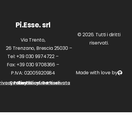
Pi.Esse. srl
© 2026. Tutti i diritti
Via Trento,
riservati.
26 Trenzano, Brescia 25030
–
Tel:
+39 030 9974722
–
Fax: +39 030 9708366 –
Made with love by
P.IVA: 02005920984
rivacy Policy
Cookie Policy
Condizioni Generali
Area Riservata