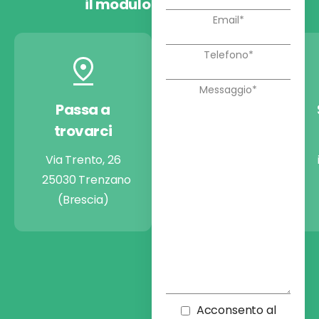
il modulo
Passa a
Chiamaci
trovarci
+39 030 9974722
Via Trento, 26
25030 Trenzano
(Brescia)
Acconsento al