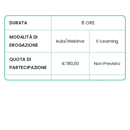
8 ORE
DURATA
MODALITÀ DI
Aula/Webinar
E-Learning
EROGAZIONE
QUOTA DI
€ 180,00
Non Previsto
PARTECIPAZIONE
Via Trento
14 ottobre
DATA E LUOGO
26, Trenzano
2026
(BS)