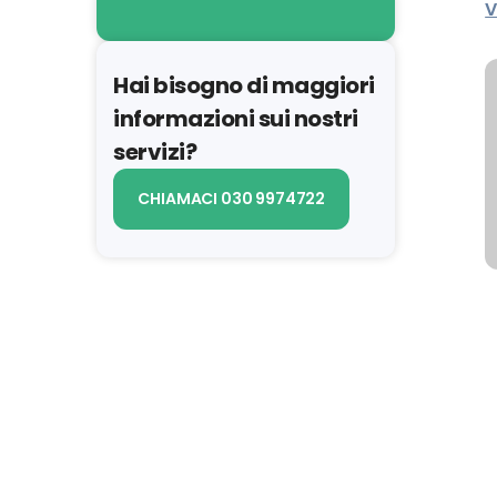
V
Hai bisogno di maggiori
informazioni sui nostri
servizi?
CHIAMACI 030 9974722