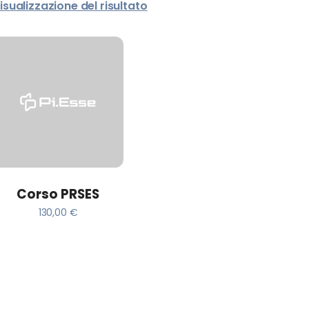
isualizzazione del risultato
AGGIUNGI AL CARRELLO
Corso PRSES
130,00
€