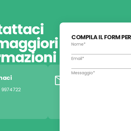
attaci
COMPILA IL FORM PE
maggiori
rmazioni
maci
Scrivici una email
0 9974722
info@pi-esse.it