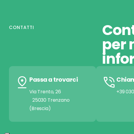
Cont
CONTATTI
per 
info
Passa a trovarci
Chia
Via Trento, 26
+39 03
25030 Trenzano
(Brescia)