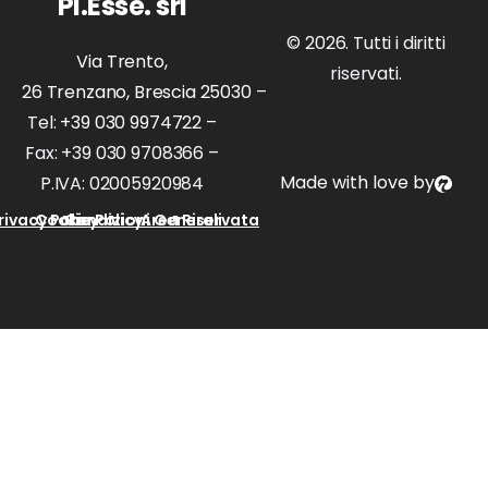
Pi.Esse. srl
© 2026. Tutti i diritti
Via Trento,
riservati.
26 Trenzano, Brescia 25030
–
Tel:
+39 030 9974722
–
Fax: +39 030 9708366 –
Made with love by
P.IVA: 02005920984
rivacy Policy
Cookie Policy
Condizioni Generali
Area Riservata