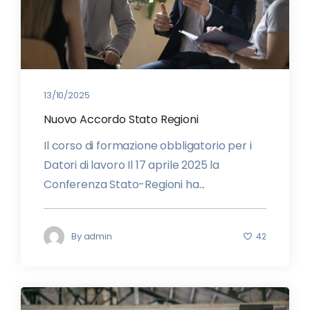
13/10/2025
Nuovo Accordo Stato Regioni
Il corso di formazione obbligatorio per i
Datori di lavoro Il 17 aprile 2025 la
Conferenza Stato-Regioni ha...
By
admin
42