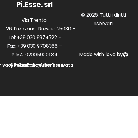
Pi.Esse. srl
© 2026. Tutti i diritti
Via Trento,
riservati.
26 Trenzano, Brescia 25030
–
Tel:
+39 030 9974722
–
Fax: +39 030 9708366 –
Made with love by
P.IVA: 02005920984
rivacy Policy
Cookie Policy
Condizioni Generali
Area Riservata