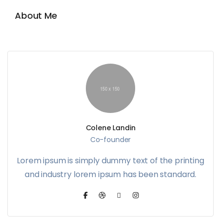
About Me
Colene Landin
Co-founder
Lorem ipsum is simply dummy text of the printing
and industry lorem ipsum has been standard.