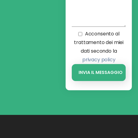
Acconsento al
trattamento dei miei
dati secondo la
privacy policy