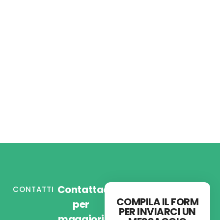
Contattaci
CONTATTI
COMPILA IL FORM
per
PER INVIARCI UN
maggiori