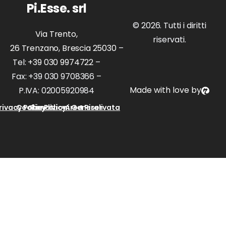
Pi.Esse. srl
© 2026. Tutti i diritti
Via Trento,
riservati.
26 Trenzano, Brescia 25030
–
Tel:
+39 030 9974722
–
Fax: +39 030 9708366 –
Made with love by
P.IVA: 02005920984
rivacy Policy
Cookie Policy
Condizioni Generali
Area Riservata