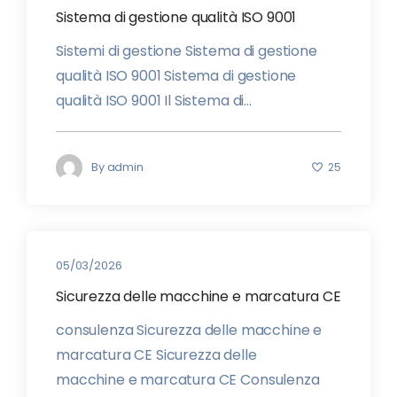
Sistema di gestione qualità ISO 9001
Sistemi di gestione Sistema di gestione
qualità ISO 9001 Sistema di gestione
qualità ISO 9001 Il Sistema di...
By
admin
25
05/03/2026
Sicurezza delle macchine e marcatura CE
consulenza Sicurezza delle macchine e
marcatura CE Sicurezza delle
macchine e marcatura CE Consulenza