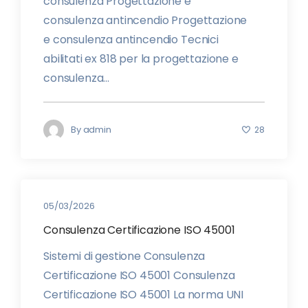
consulenza Progettazione e
consulenza antincendio Progettazione
e consulenza antincendio Tecnici
abilitati ex 818 per la progettazione e
consulenza...
By
admin
28
05/03/2026
Consulenza Certificazione ISO 45001
Sistemi di gestione Consulenza
Certificazione ISO 45001 Consulenza
Certificazione ISO 45001 La norma UNI