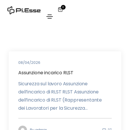
0
08/04/2026
Assunzione incarico RLST
Sicurezza sul lavoro Assunzione
dell’incarico di RLST RLST Assunzione
dell’incarico di RLST (Rappresentante
dei Lavoratori per la Sicurezza...
By
admin
27