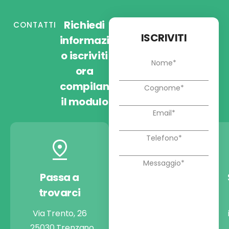
Richiedi
CONTATTI
ISCRIVITI
informazioni
o iscriviti
ora
compilando
il modulo
Passa a
Chiamaci
trovarci
+39 030 9974722
Via Trento, 26
25030 Trenzano