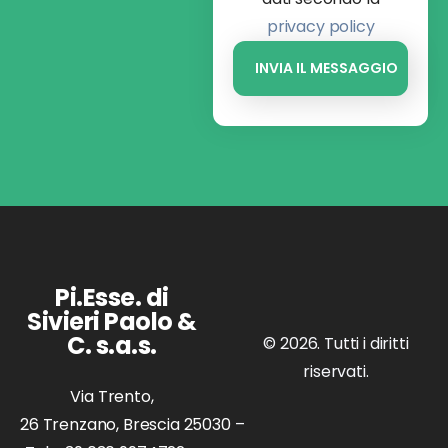
privacy policy
Pi.Esse. di
Sivieri Paolo &
C. s.a.s.
© 2026. Tutti i diritti
riservati.
Via Trento,
26 Trenzano, Brescia 25030
–