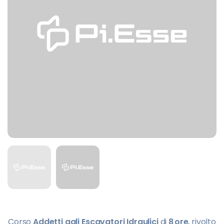
Corso
Addetti agli Escavatori Idraulici
di
8 ore
, rivolto