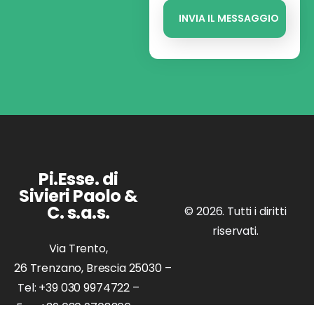
Pi.Esse. di
Sivieri Paolo &
C. s.a.s.
© 2026. Tutti i diritti
riservati.
Via Trento,
26 Trenzano, Brescia 25030
–
Tel:
+39 030 9974722
–
Fax: +39 030 9708366 –