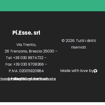
Pi.Esse. srl
© 2026. Tutti i diritti
Via Trento,
riservati.
26 Trenzano, Brescia 25030
–
Tel:
+39 030 9974722
–
Fax: +39 030 9708366 –
Made with love by
P.IVA: 02005920984
rivacy Policy
Cookie Policy
Condizioni Generali
Area Riservata