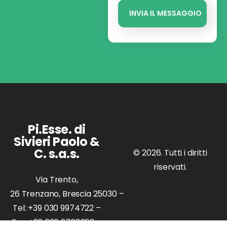
Pi.Esse. di
Sivieri Paolo &
C. s.a.s.
© 2026. Tutti i diritti
riservati.
Via Trento,
26 Trenzano, Brescia 25030
–
Tel:
+39 030 9974722
–
Fax: +39 030 9708366 –